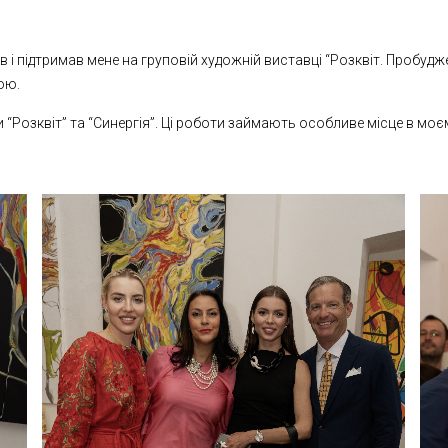
в і підтримав мене на груповій художній виставці “Розквіт. Пробудж
ою.
ти “Розквіт” та “Синергія”. Ці роботи займають особливе місце в мо