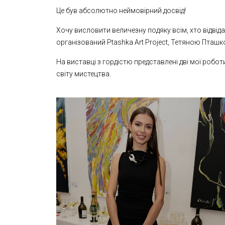
Це був абсолютно неймовірний досвід!
Хочу висловити величезну подяку всім, хто відвіда
організований Ptashka Art Project, Тетяною Пташк
На виставці з гордістю представлені дві мої робо
світу мистецтва.