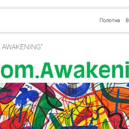
Полотна
В
OM.AWAKENING”