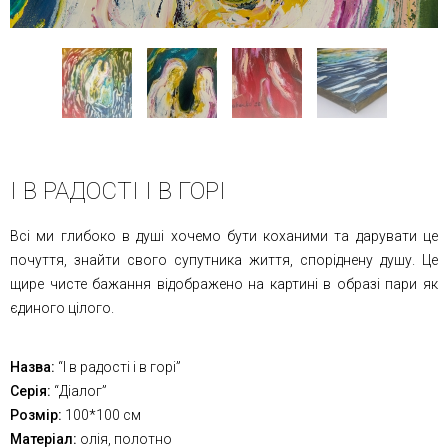
І В РАДОСТІ І В ГОРІ
Всі ми глибоко в душі хочемо бути коханими та дарувати це
почуття, знайти свого супутника життя, споріднену душу. Це
щире чисте бажання відображено на картині в образі пари як
єдиного цілого.
Назва:
“І в радості і в горі”
Серія:
“Діалог”
Розмір:
100*100 см
Матеріал:
олія, полотно