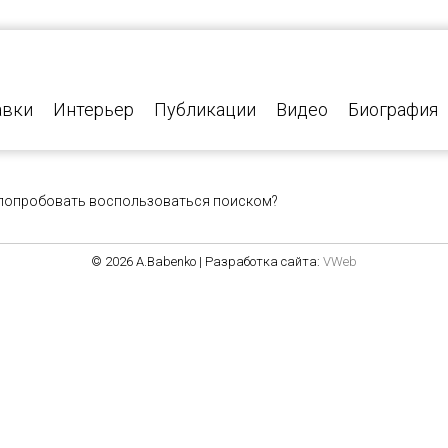
авки
Интерьер
Публикации
Видео
Биография
т попробовать воспользоваться поиском?
© 2026 A.Babenko | Разработка сайта:
VWeb